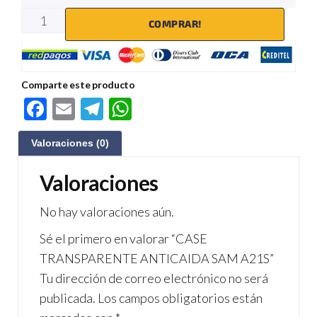
COMPRAR!
Comparte este producto
F
E
Te
W
ac
m
le
h
Valoraciones (0)
e
ail
gr
at
b
a
s
Valoraciones
o
m
A
No hay valoraciones aún.
o
p
Sé el primero en valorar “CASE
k
p
TRANSPARENTE ANTICAIDA SAM A21S”
Tu dirección de correo electrónico no será
publicada.
Los campos obligatorios están