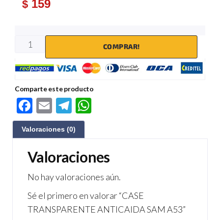
159
$
COMPRAR!
Comparte este producto
F
E
Te
W
ac
m
le
h
Valoraciones (0)
e
ail
gr
at
b
a
s
Valoraciones
o
m
A
No hay valoraciones aún.
o
p
Sé el primero en valorar “CASE
k
p
TRANSPARENTE ANTICAIDA SAM A53”