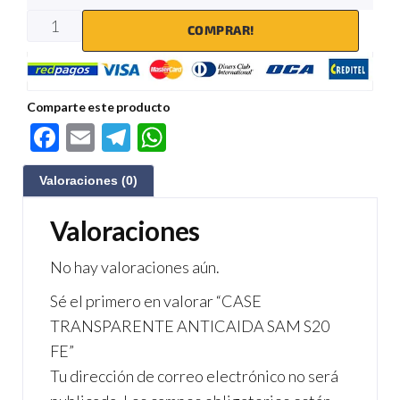
COMPRAR!
Comparte este producto
F
E
Te
W
ac
m
le
h
Valoraciones (0)
e
ail
gr
at
b
a
s
Valoraciones
o
m
A
No hay valoraciones aún.
o
p
Sé el primero en valorar “CASE
k
p
TRANSPARENTE ANTICAIDA SAM S20
FE”
Tu dirección de correo electrónico no será