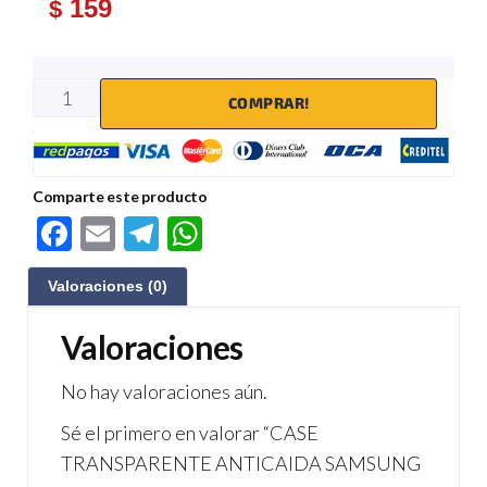
159
$
COMPRAR!
Comparte este producto
F
E
Te
W
ac
m
le
h
Valoraciones (0)
e
ail
gr
at
b
a
s
Valoraciones
o
m
A
No hay valoraciones aún.
o
p
Sé el primero en valorar “CASE
k
p
TRANSPARENTE ANTICAIDA SAMSUNG