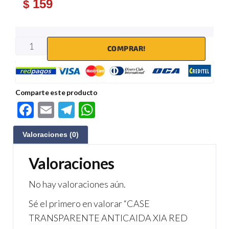
159
$
COMPRAR!
Comparte este producto
F
E
Te
W
ac
m
le
h
Valoraciones (0)
e
ail
gr
at
b
a
s
Valoraciones
o
m
A
No hay valoraciones aún.
o
p
Sé el primero en valorar “CASE
k
p
TRANSPARENTE ANTICAIDA XIA RED