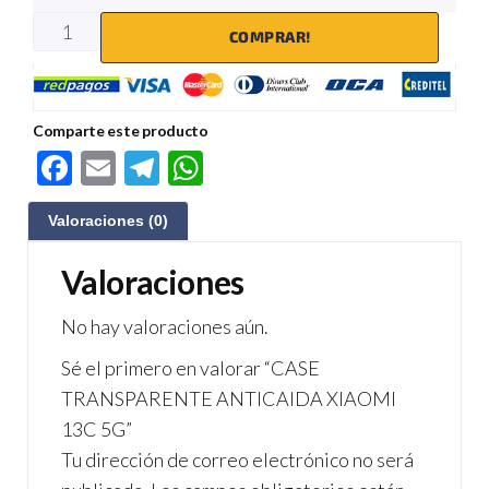
COMPRAR!
Comparte este producto
F
E
Te
W
ac
m
le
h
Valoraciones (0)
e
ail
gr
at
b
a
s
Valoraciones
o
m
A
No hay valoraciones aún.
o
p
Sé el primero en valorar “CASE
k
p
TRANSPARENTE ANTICAIDA XIAOMI
13C 5G”
Tu dirección de correo electrónico no será