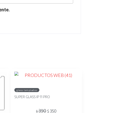
ente.
glass templados
SUPER GLASS IP 11 PRO
390
350
$
$