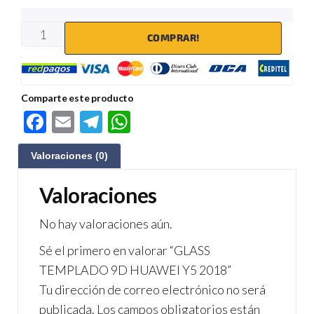
COMPRAR!
Comparte este producto
F
E
Te
W
ac
m
le
h
Valoraciones (0)
e
ail
gr
at
b
a
s
Valoraciones
o
m
A
No hay valoraciones aún.
o
p
Sé el primero en valorar “GLASS
k
p
TEMPLADO 9D HUAWEI Y5 2018”
Tu dirección de correo electrónico no será
publicada.
Los campos obligatorios están