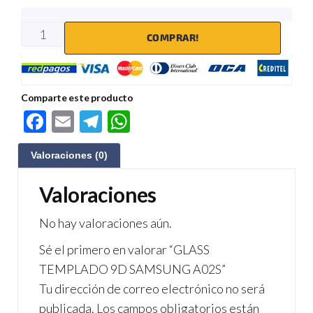
COMPRAR!
Comparte este producto
F
E
Te
W
ac
m
le
h
Valoraciones (0)
e
ail
gr
at
b
a
s
Valoraciones
o
m
A
No hay valoraciones aún.
o
p
Sé el primero en valorar “GLASS
k
p
TEMPLADO 9D SAMSUNG A02S”
Tu dirección de correo electrónico no será
publicada.
Los campos obligatorios están