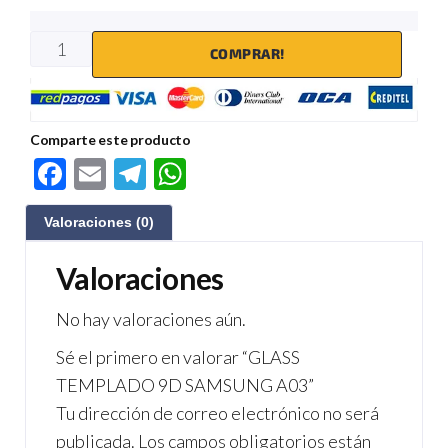
COMPRAR!
Comparte este producto
F
E
Te
W
ac
m
le
h
Valoraciones (0)
e
ail
gr
at
b
a
s
Valoraciones
o
m
A
No hay valoraciones aún.
o
p
Sé el primero en valorar “GLASS
k
p
TEMPLADO 9D SAMSUNG A03”
Tu dirección de correo electrónico no será
publicada.
Los campos obligatorios están