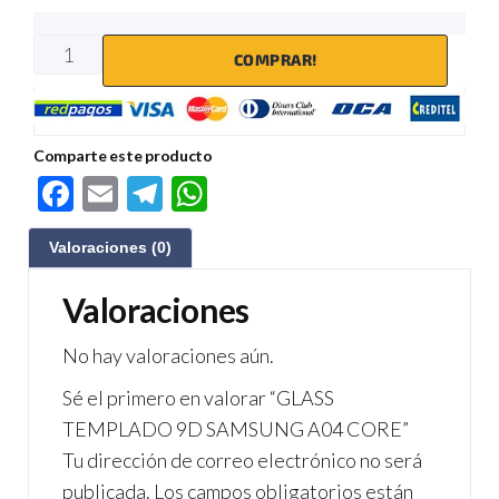
COMPRAR!
Comparte este producto
F
E
Te
W
ac
m
le
h
Valoraciones (0)
e
ail
gr
at
b
a
s
Valoraciones
o
m
A
No hay valoraciones aún.
o
p
Sé el primero en valorar “GLASS
k
p
TEMPLADO 9D SAMSUNG A04 CORE”
Tu dirección de correo electrónico no será
publicada.
Los campos obligatorios están