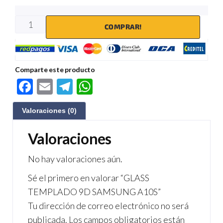
COMPRAR!
Comparte este producto
F
E
Te
W
ac
m
le
h
Valoraciones (0)
e
ail
gr
at
b
a
s
Valoraciones
o
m
A
No hay valoraciones aún.
o
p
Sé el primero en valorar “GLASS
k
p
TEMPLADO 9D SAMSUNG A10S”
Tu dirección de correo electrónico no será
publicada.
Los campos obligatorios están