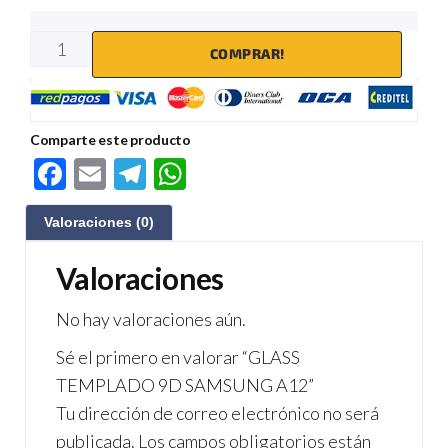
COMPRAR!
Comparte este producto
F
E
Te
W
ac
m
le
h
Valoraciones (0)
e
ail
gr
at
b
a
s
Valoraciones
o
m
A
No hay valoraciones aún.
o
p
Sé el primero en valorar “GLASS
k
p
TEMPLADO 9D SAMSUNG A12”
Tu dirección de correo electrónico no será
publicada.
Los campos obligatorios están