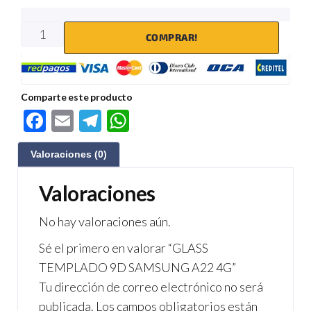
COMPRAR!
Comparte este producto
F
E
Te
W
ac
m
le
h
Valoraciones (0)
e
ail
gr
at
b
a
s
Valoraciones
o
m
A
No hay valoraciones aún.
o
p
Sé el primero en valorar “GLASS
k
p
TEMPLADO 9D SAMSUNG A22 4G”
Tu dirección de correo electrónico no será
publicada.
Los campos obligatorios están