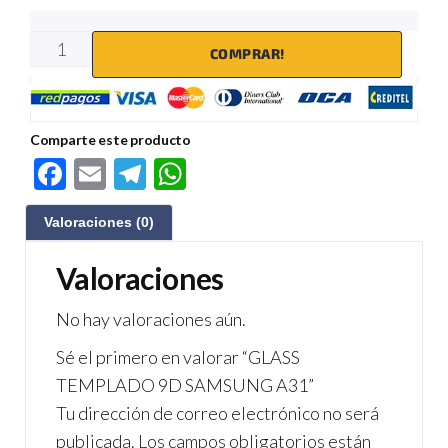
COMPRAR!
Comparte este producto
F
E
Te
W
ac
m
le
h
Valoraciones (0)
e
ail
gr
at
b
a
s
Valoraciones
o
m
A
No hay valoraciones aún.
o
p
Sé el primero en valorar “GLASS
k
p
TEMPLADO 9D SAMSUNG A31”
Tu dirección de correo electrónico no será
publicada.
Los campos obligatorios están