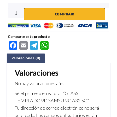
COMPRAR!
Comparte este producto
F
E
Te
W
ac
m
le
h
Valoraciones (0)
e
ail
gr
at
b
a
s
Valoraciones
o
m
A
No hay valoraciones aún.
o
p
Sé el primero en valorar “GLASS
k
p
TEMPLADO 9D SAMSUNG A32 5G”
Tu dirección de correo electrónico no será
publicada.
Los campos obligatorios están