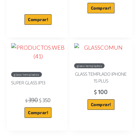
Comprar!
Comprar!
glass templados
GLASS TEMPLADO IPHONE
glass templados
15 PLUS
SUPER GLASS IP13
100
$
390
350
$
$
Comprar!
Comprar!