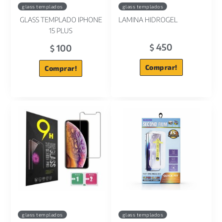
glass templados
glass templados
GLASS TEMPLADO IPHONE
LAMINA HIDROGEL
15 PLUS
450
100
$
$
Comprar!
Comprar!
glass templados
glass templados