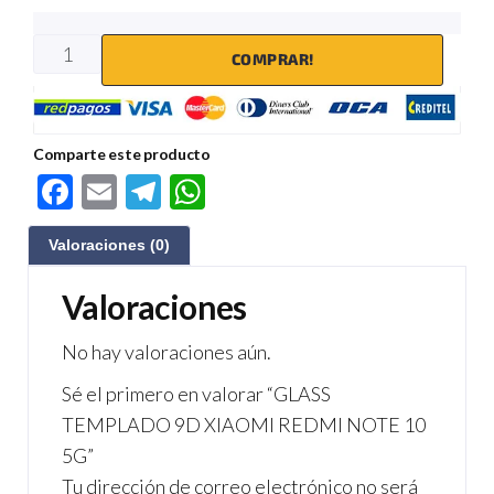
COMPRAR!
Comparte este producto
F
E
Te
W
ac
m
le
h
Valoraciones (0)
e
ail
gr
at
b
a
s
Valoraciones
o
m
A
No hay valoraciones aún.
o
p
Sé el primero en valorar “GLASS
k
p
TEMPLADO 9D XIAOMI REDMI NOTE 10
5G”
Tu dirección de correo electrónico no será