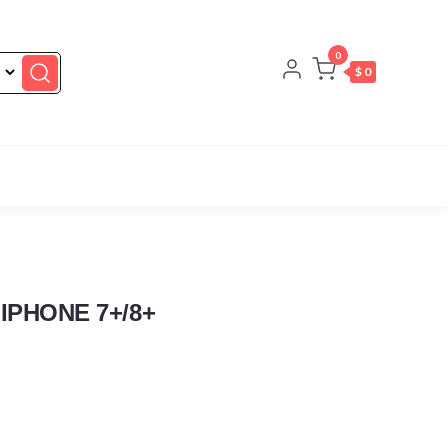
0
$ 0
IPHONE 7+/8+