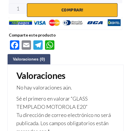
COMPRAR!
Comparte este producto
F
E
Te
W
ac
m
le
h
Valoraciones (0)
e
ail
gr
at
b
a
s
Valoraciones
o
m
A
No hay valoraciones aún.
o
p
Sé el primero en valorar “GLASS
k
p
TEMPLADO MOTOROLA E20”
Tu dirección de correo electrónico no será
publicada.
Los campos obligatorios están