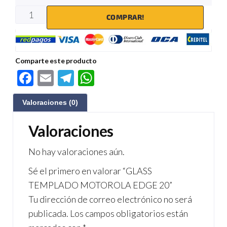
COMPRAR!
Comparte este producto
F
E
Te
W
ac
m
le
h
Valoraciones (0)
e
ail
gr
at
b
a
s
Valoraciones
o
m
A
No hay valoraciones aún.
o
p
Sé el primero en valorar “GLASS
k
p
TEMPLADO MOTOROLA EDGE 20”
Tu dirección de correo electrónico no será
publicada.
Los campos obligatorios están