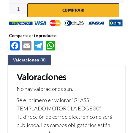
COMPRAR!
Comparte este producto
F
E
Te
W
ac
m
le
h
Valoraciones (0)
e
ail
gr
at
b
a
s
Valoraciones
o
m
A
No hay valoraciones aún.
o
p
Sé el primero en valorar “GLASS
k
p
TEMPLADO MOTOROLA EDGE 30”
Tu dirección de correo electrónico no será
publicada.
Los campos obligatorios están