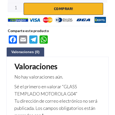
COMPRAR!
Comparte este producto
F
E
Te
W
ac
m
le
h
Valoraciones (0)
e
ail
gr
at
b
a
s
Valoraciones
o
m
A
No hay valoraciones aún.
o
p
Sé el primero en valorar “GLASS
k
p
TEMPLADO MOTOROLA G04”
Tu dirección de correo electrónico no será
publicada.
Los campos obligatorios están