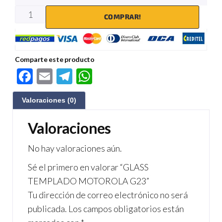
COMPRAR!
Comparte este producto
F
E
Te
W
ac
m
le
h
Valoraciones (0)
e
ail
gr
at
b
a
s
Valoraciones
o
m
A
No hay valoraciones aún.
o
p
Sé el primero en valorar “GLASS
k
p
TEMPLADO MOTOROLA G23”
Tu dirección de correo electrónico no será
publicada.
Los campos obligatorios están