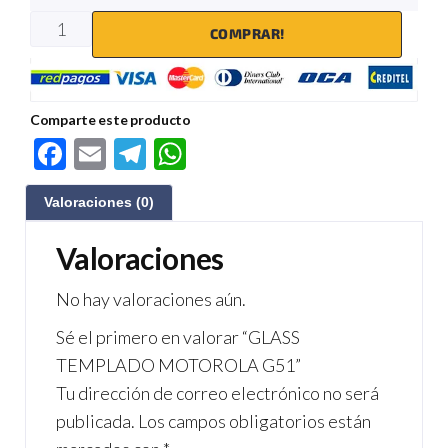
COMPRAR!
Comparte este producto
F
E
Te
W
ac
m
le
h
Valoraciones (0)
e
ail
gr
at
b
a
s
Valoraciones
o
m
A
No hay valoraciones aún.
o
p
Sé el primero en valorar “GLASS
k
p
TEMPLADO MOTOROLA G51”
Tu dirección de correo electrónico no será
publicada.
Los campos obligatorios están