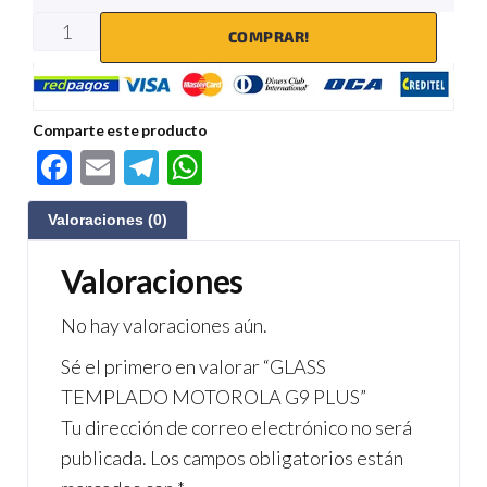
COMPRAR!
Comparte este producto
F
E
Te
W
ac
m
le
h
Valoraciones (0)
e
ail
gr
at
b
a
s
Valoraciones
o
m
A
No hay valoraciones aún.
o
p
Sé el primero en valorar “GLASS
k
p
TEMPLADO MOTOROLA G9 PLUS”
Tu dirección de correo electrónico no será
publicada.
Los campos obligatorios están