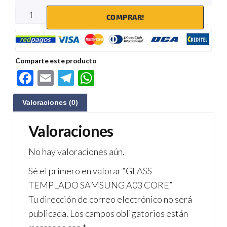
COMPRAR!
Comparte este producto
F
E
Te
W
ac
m
le
h
Valoraciones (0)
e
ail
gr
at
b
a
s
Valoraciones
o
m
A
No hay valoraciones aún.
o
p
Sé el primero en valorar “GLASS
k
p
TEMPLADO SAMSUNG A03 CORE”
Tu dirección de correo electrónico no será
publicada.
Los campos obligatorios están