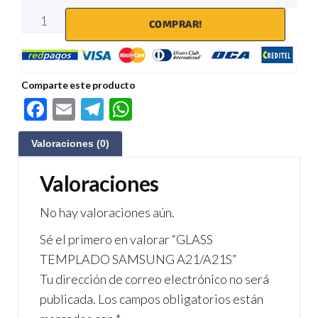
COMPRAR!
Comparte este producto
F
E
Te
W
ac
m
le
h
Valoraciones (0)
e
ail
gr
at
b
a
s
Valoraciones
o
m
A
No hay valoraciones aún.
o
p
Sé el primero en valorar “GLASS
k
p
TEMPLADO SAMSUNG A21/A21S”
Tu dirección de correo electrónico no será
publicada.
Los campos obligatorios están