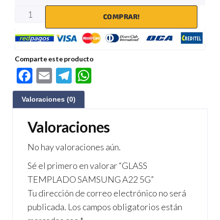
COMPRAR!
Comparte este producto
F
E
Te
W
ac
m
le
h
Valoraciones (0)
e
ail
gr
at
b
a
s
Valoraciones
o
m
A
No hay valoraciones aún.
o
p
Sé el primero en valorar “GLASS
k
p
TEMPLADO SAMSUNG A22 5G”
Tu dirección de correo electrónico no será
publicada.
Los campos obligatorios están