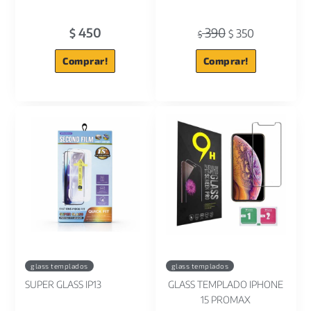
450
390
$
350
$
$
Comprar!
Comprar!
glass templados
glass templados
SUPER GLASS IP13
GLASS TEMPLADO IPHONE
15 PROMAX