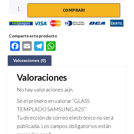
COMPRAR!
Comparte este producto
F
E
Te
W
ac
m
le
h
Valoraciones (0)
e
ail
gr
at
b
a
s
Valoraciones
o
m
A
No hay valoraciones aún.
o
p
Sé el primero en valorar “GLASS
k
p
TEMPLADO SAMSUNG A25”
Tu dirección de correo electrónico no será
publicada.
Los campos obligatorios están