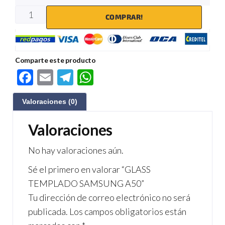
COMPRAR!
Comparte este producto
F
E
Te
W
ac
m
le
h
Valoraciones (0)
e
ail
gr
at
b
a
s
Valoraciones
o
m
A
No hay valoraciones aún.
o
p
Sé el primero en valorar “GLASS
k
p
TEMPLADO SAMSUNG A50”
Tu dirección de correo electrónico no será
publicada.
Los campos obligatorios están