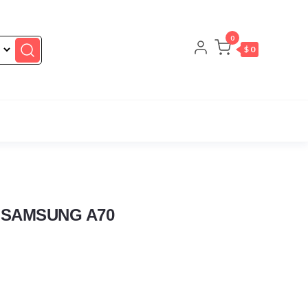
0
$ 0
 SAMSUNG A70