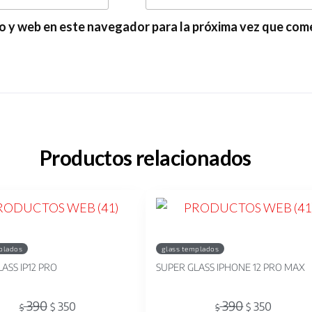
o y web en este navegador para la próxima vez que com
Productos relacionados
plados
glass templados
ASS IP12 PRO
SUPER GLASS IPHONE 12 PRO MAX
390
390
350
350
$
$
$
$