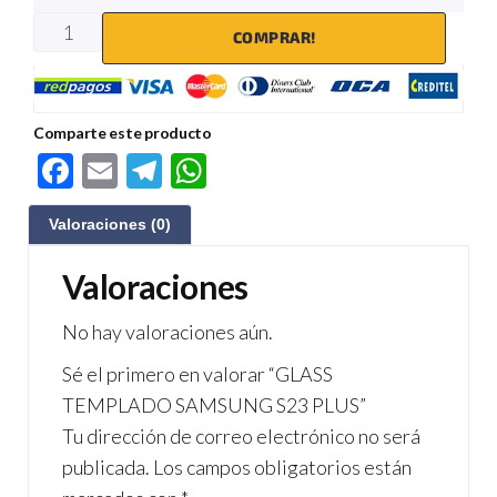
COMPRAR!
Comparte este producto
F
E
Te
W
ac
m
le
h
Valoraciones (0)
e
ail
gr
at
b
a
s
Valoraciones
o
m
A
No hay valoraciones aún.
o
p
Sé el primero en valorar “GLASS
k
p
TEMPLADO SAMSUNG S23 PLUS”
Tu dirección de correo electrónico no será
publicada.
Los campos obligatorios están