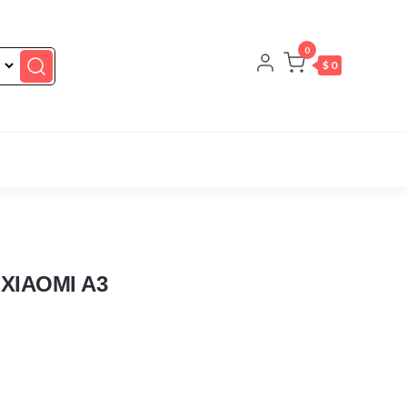
0
$ 0
XIAOMI A3