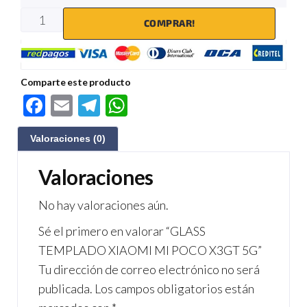
COMPRAR!
Comparte este producto
F
E
Te
W
ac
m
le
h
Valoraciones (0)
e
ail
gr
at
b
a
s
Valoraciones
o
m
A
No hay valoraciones aún.
o
p
Sé el primero en valorar “GLASS
k
p
TEMPLADO XIAOMI MI POCO X3GT 5G”
Tu dirección de correo electrónico no será
publicada.
Los campos obligatorios están