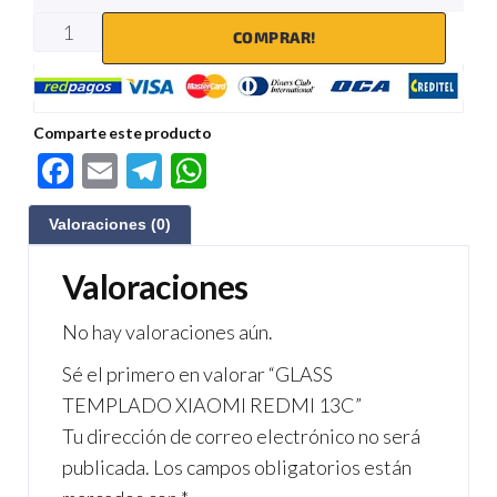
COMPRAR!
Comparte este producto
F
E
Te
W
ac
m
le
h
Valoraciones (0)
e
ail
gr
at
b
a
s
Valoraciones
o
m
A
No hay valoraciones aún.
o
p
Sé el primero en valorar “GLASS
k
p
TEMPLADO XIAOMI REDMI 13C”
Tu dirección de correo electrónico no será
publicada.
Los campos obligatorios están