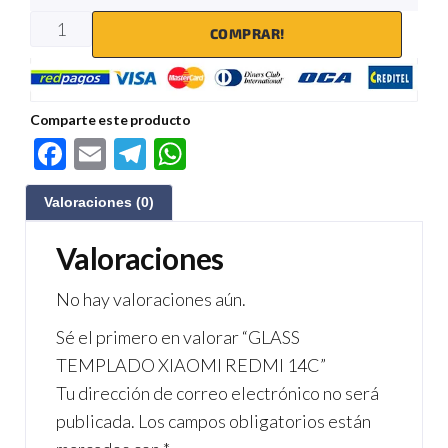
COMPRAR!
Comparte este producto
F
E
Te
W
ac
m
le
h
Valoraciones (0)
e
ail
gr
at
b
a
s
Valoraciones
o
m
A
No hay valoraciones aún.
o
p
Sé el primero en valorar “GLASS
k
p
TEMPLADO XIAOMI REDMI 14C”
Tu dirección de correo electrónico no será
publicada.
Los campos obligatorios están