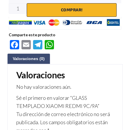
COMPRAR!
Comparte este producto
F
E
Te
W
ac
m
le
h
Valoraciones (0)
e
ail
gr
at
b
a
s
Valoraciones
o
m
A
No hay valoraciones aún.
o
p
Sé el primero en valorar “GLASS
k
p
TEMPLADO XIAOMI REDMI 9C/9A”
Tu dirección de correo electrónico no será
publicada.
Los campos obligatorios están