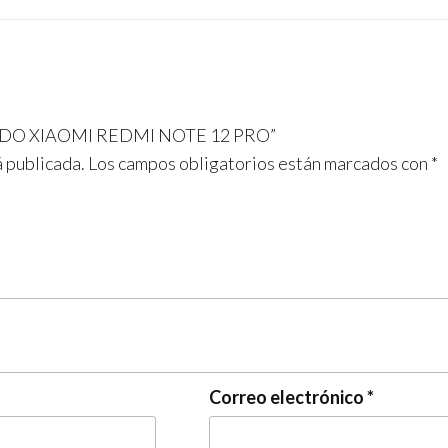
k
p
PLADO XIAOMI REDMI NOTE 12 PRO”
á publicada.
Los campos obligatorios están marcados con
*
Correo electrónico
*