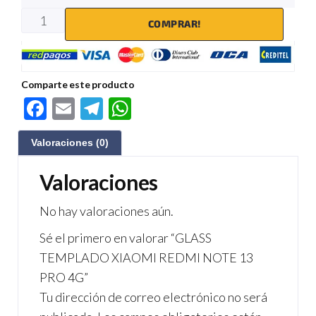
COMPRAR!
Comparte este producto
F
E
Te
W
ac
m
le
h
Valoraciones (0)
e
ail
gr
at
b
a
s
Valoraciones
o
m
A
No hay valoraciones aún.
o
p
Sé el primero en valorar “GLASS
k
p
TEMPLADO XIAOMI REDMI NOTE 13
PRO 4G”
Tu dirección de correo electrónico no será