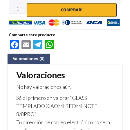
COMPRAR!
Comparte este producto
F
E
Te
W
ac
m
le
h
Valoraciones (0)
e
ail
gr
at
b
a
s
Valoraciones
o
m
A
No hay valoraciones aún.
o
p
Sé el primero en valorar “GLASS
k
p
TEMPLADO XIAOMI REDMI NOTE
8/8PRO”
Tu dirección de correo electrónico no será