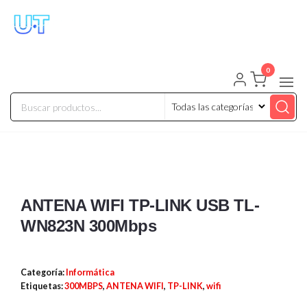
UNIVERSO TECHNOLOGY
Tenemos lo que buscas!
0
ANTENA WIFI TP-LINK USB TL-
WN823N 300Mbps
Categoría:
Informática
Etiquetas:
300MBPS
,
ANTENA WIFI
,
TP-LINK
,
wifi