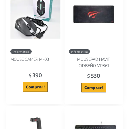
informática
informática
MOUSE GAMER M-03
MOUSEPAD HAVIT
C/DISEÑO MP861
390
530
$
$
Comprar!
Comprar!