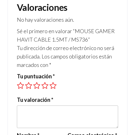
b
a
s
Valoraciones
o
m
A
No hay valoraciones aún.
o
p
Sé el primero en valorar “MOUSE GAMER
k
p
HAVIT CABLE 1.5MT / MS736”
Tu dirección de correo electrónico no será
publicada.
Los campos obligatorios están
marcados con
*
Tu puntuación
*
Tu valoración
*