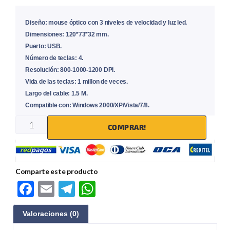
Diseño:
mouse óptico con 3 niveles de velocidad y luz led.
Dimensiones:
120*73*32 mm.
Puerto:
USB.
Número de teclas:
4.
Resolución:
800-1000-1200 DPI.
Vida de las teclas:
1 millon de veces.
Largo del cable:
1.5 M.
Compatible con:
Windows 2000/XP/Vista/7/8.
COMPRAR!
Comparte este producto
F
E
Te
W
ac
m
le
h
Valoraciones (0)
e
ail
gr
at