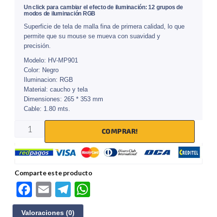
Un click para cambiar el efecto de iluminación: 12 grupos de
modos de iluminación RGB
Superficie de tela de malla fina de primera calidad, lo que
permite que su mouse se mueva con suavidad y
precisión.
Modelo: HV-MP901
Color: Negro
Iluminacion: RGB
Material: caucho y tela
Dimensiones: 265 * 353 mm
Cable: 1.80 mts.
COMPRAR!
Comparte este producto
F
E
Te
W
ac
m
le
h
Valoraciones (0)