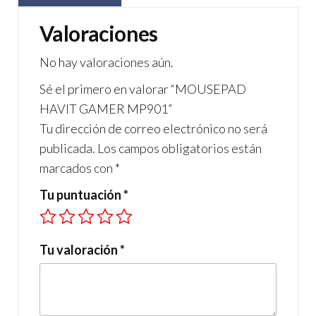
e
ail
gr
at
b
a
s
Valoraciones
o
m
A
No hay valoraciones aún.
o
p
Sé el primero en valorar “MOUSEPAD
k
p
HAVIT GAMER MP901”
Tu dirección de correo electrónico no será
publicada.
Los campos obligatorios están
marcados con
*
Tu puntuación
*
Tu valoración
*