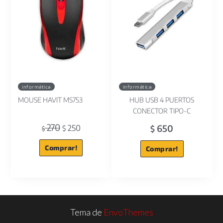
informática
informática
MOUSE HAVIT MS753
HUB USB 4 PUERTOS
CONECTOR TIPO-C
270
650
250
$
$
$
Comprar!
Comprar!
Tema de
EnvoThemes