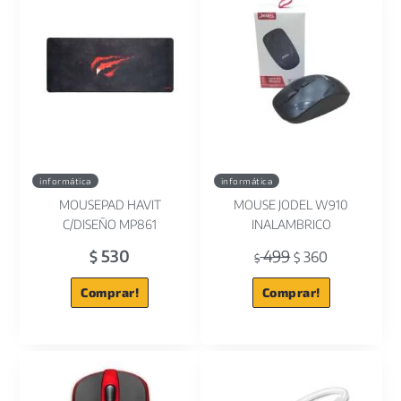
informática
informática
MOUSEPAD HAVIT
MOUSE JODEL W910
C/DISEÑO MP861
INALAMBRICO
530
499
$
360
$
$
Comprar!
Comprar!