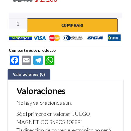
$
COMPRAR!
Comparte este producto
F
E
Te
W
ac
m
le
h
Valoraciones (0)
e
ail
gr
at
b
a
s
Valoraciones
o
m
A
No hay valoraciones aún.
o
p
Sé el primero en valorar “JUEGO
k
p
MAGNETICO 86PCS 10889”
Tu dirección de correo electrónico no será