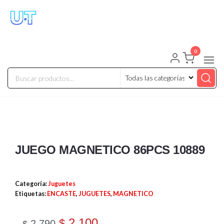
UNIVERSO TECHNOLOGY
Tenemos lo que buscas!
0
JUEGO MAGNETICO 86PCS 10889
Categoría:
Juguetes
Etiquetas:
ENCASTE
,
JUGUETES
,
MAGNETICO
2.100
$
2.790