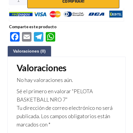
COMPRAR!
Comparte este producto
F
E
Te
W
ac
m
le
h
Valoraciones (0)
e
ail
gr
at
b
a
s
Valoraciones
o
m
A
No hay valoraciones aún.
o
p
Sé el primero en valorar “PELOTA
k
p
BASKETBALL NRO 7”
Tu dirección de correo electrónico no será
publicada.
Los campos obligatorios están
marcados con
*