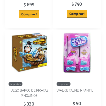
740
699
$
$
Comprar!
Comprar!
juguetes
juguetes
JUEGO BARCO DE PIRATAS
WALKIE TALKIE INFANTIL
PINGUINOS
50
330
$
$