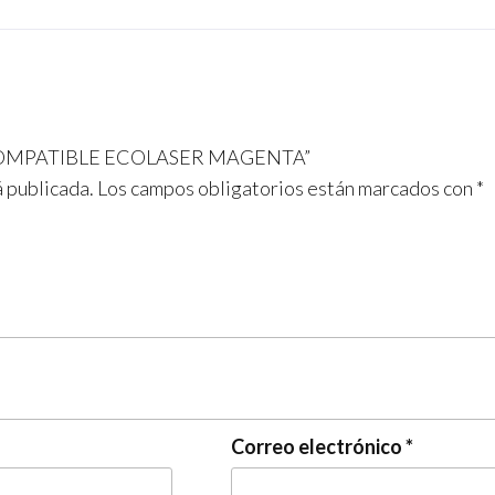
e
ail
gr
at
b
a
s
o
m
A
o
p
O COMPATIBLE ECOLASER MAGENTA”
k
p
á publicada.
Los campos obligatorios están marcados con
*
Correo electrónico
*