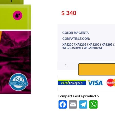
340
$
COLOR MAGENTA
COMPATIBLE CON:
XP2200 / XP2205 / XP3200 / XP3205 
WF-2935DWF / WF-2950DWF
Comparte este producto
F
E
Te
W
ac
m
le
h