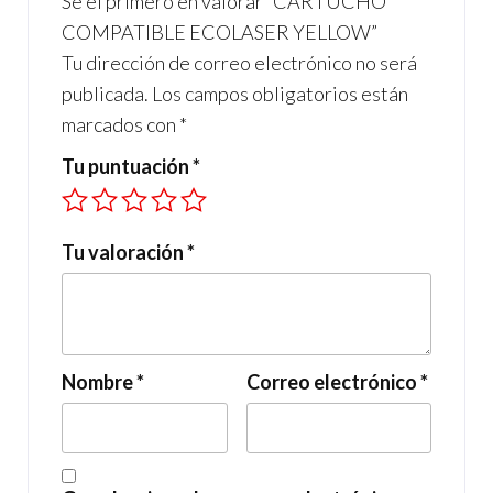
Sé el primero en valorar “CARTUCHO
k
p
COMPATIBLE ECOLASER YELLOW”
Tu dirección de correo electrónico no será
publicada.
Los campos obligatorios están
marcados con
*
Tu puntuación
*
Tu valoración
*
Nombre
*
Correo electrónico
*