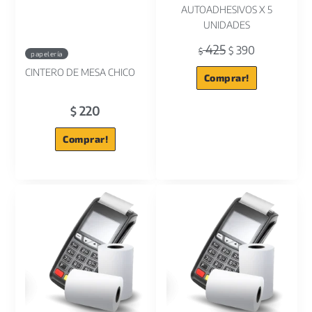
AUTOADHESIVOS X 5
UNIDADES
425
390
$
$
papelería
CINTERO DE MESA CHICO
Comprar!
220
$
Comprar!