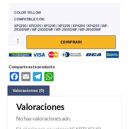
COLOR YELLOW
COMPATIBLE CON:
XP2200 / XP2205 / XP3200 / XP3205 / XP4200 / XP4205 / WF-
2910DWF / WF-2930DWF / WF-2935DWF / WF-2950DWF
COMPRAR!
Comparte este producto
F
E
Te
W
ac
m
le
h
Valoraciones (0)
e
ail
gr
at
b
a
s
Valoraciones
o
m
A
No hay valoraciones aún.
o
p