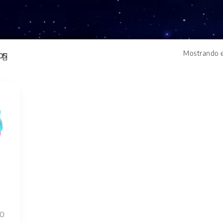
Mostrando e
IO