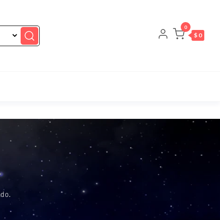
0
$ 0
ado.