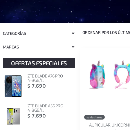
CATEGORÍAS
MARCAS
OFERTAS ESPECIALES
ZTE BLADE A76 PRO
4+8GB/1...
7.690
$
ZTE BLADE A56 PRO
4+8GB/1...
7.690
$
auriculares
AURICULAR UNICORN