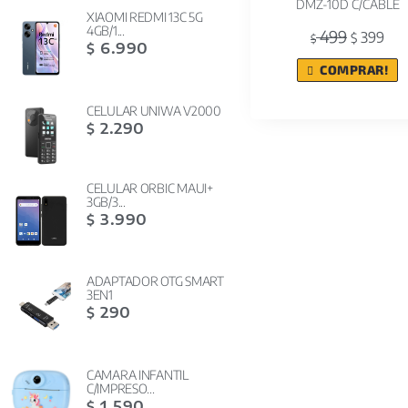
DMZ-10D C/CABLE
XIAOMI REDMI 13C 5G
4GB/1...
499
399
$
$
6.990
$
COMPRAR!
CELULAR UNIWA V2000
2.290
$
CELULAR ORBIC MAUI+
3GB/3...
3.990
$
ADAPTADOR OTG SMART
3EN1
290
$
CAMARA INFANTIL
C/IMPRESO...
1.590
$