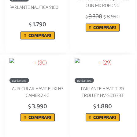
CON MICROFONO
PARLANTE NAUTICA S100
9.300
8.990
$
$
1.790
$
COMPRAR!
COMPRAR!
parlantes
parlantes
AURICULAR HAVIT FUXI H3
PARLANTE HAVIT TIPO
GAMER 2.4G
TROLLEY HV-SQ133BT
3.990
1.880
$
$
COMPRAR!
COMPRAR!