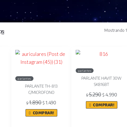
Mostrando 1
parlantes
PARLANTE HAVIT 30W
parlantes
SK816BT
PARLANTE TH-813
C/MICROFONO
5.290
4.990
$
$
1.890
1.490
$
$
COMPRAR!
COMPRAR!