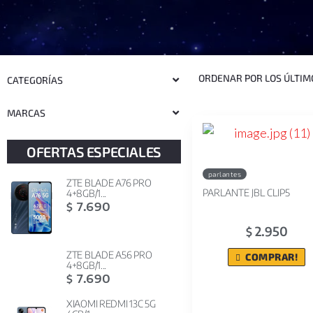
CATEGORÍAS
MARCAS
OFERTAS ESPECIALES
parlantes
ZTE BLADE A76 PRO
PARLANTE JBL CLIP5
4+8GB/1...
7.690
$
2.950
$
ZTE BLADE A56 PRO
COMPRAR!
4+8GB/1...
7.690
$
XIAOMI REDMI 13C 5G