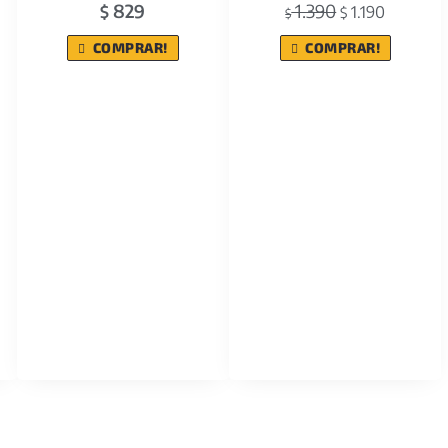
829
1.390
$
1.190
$
$
COMPRAR!
COMPRAR!