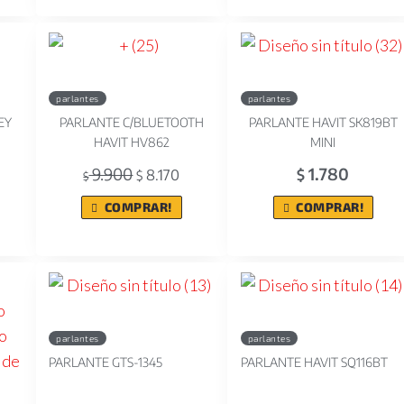
parlantes
parlantes
EY
PARLANTE C/BLUETOOTH
PARLANTE HAVIT SK819BT
HAVIT HV862
MINI
9.900
1.780
8.170
$
$
$
COMPRAR!
COMPRAR!
parlantes
parlantes
PARLANTE GTS-1345
PARLANTE HAVIT SQ116BT