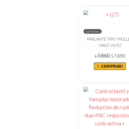
parlantes
PARLANTE TIPO TROLL
HAVIT HV127
7.860
7.690
$
$
COMPRAR!