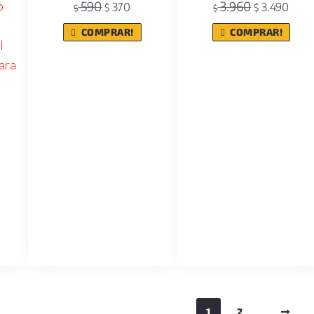
590
3.960
370
3.490
$
$
$
$
COMPRAR!
COMPRAR!
1
2