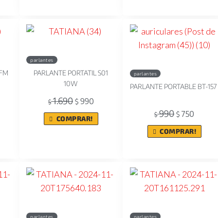
parlantes
-FM
PARLANTE PORTATIL S01
parlantes
10W
PARLANTE PORTABLE BT-157
1.690
990
$
$
990
750
$
$
COMPRAR!
COMPRAR!
parlantes
parlantes