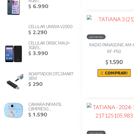
4GB/1...
6.990
$
CELULAR UNIWA V2000
2.290
$
parlantes
CELULAR ORBIC MAUI+
RADIO PANASONIC AM
3GB/3...
RF-P50
3.990
$
1.590
$
COMPRAR!
ADAPTADOR OTG SMART
3EN1
290
$
CAMARA INFANTIL
C/IMPRESO...
1.590
$
parlantes