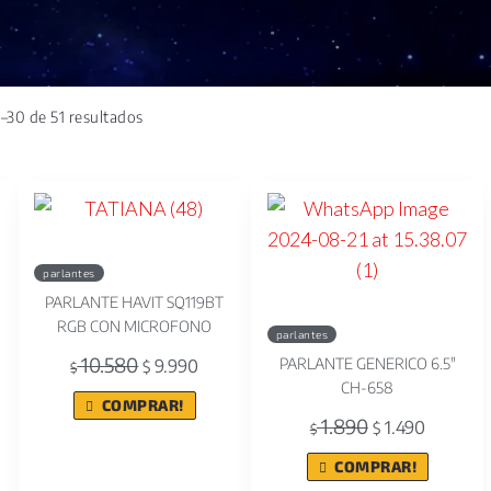
–30 de 51 resultados
parlantes
PARLANTE HAVIT SQ119BT
RGB CON MICROFONO
parlantes
10.580
PARLANTE GENERICO 6.5"
9.990
$
$
CH-658
COMPRAR!
1.890
1.490
$
$
COMPRAR!