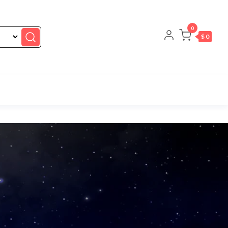
0
$ 0