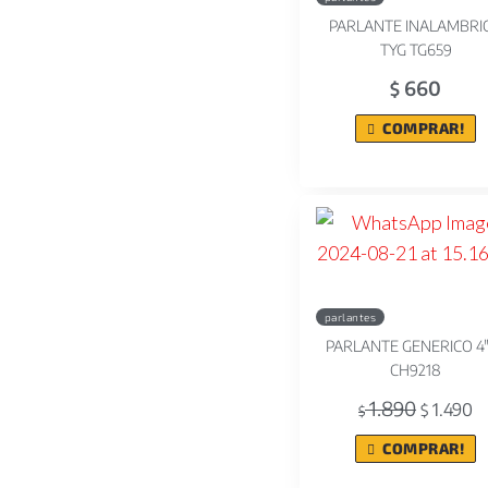
PARLANTE INALAMBRI
TYG TG659
660
$
COMPRAR!
parlantes
PARLANTE GENERICO 4
CH9218
1.890
1.490
$
$
COMPRAR!