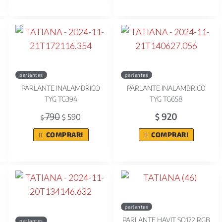
parlantes
parlantes
PARLANTE INALAMBRICO
PARLANTE INALAMBRICO
TYG TG394
TYG TG658
790
920
590
$
$
$
COMPRAR!
COMPRAR!
parlantes
PARLANTE HAVIT SQ122 RGB
parlantes